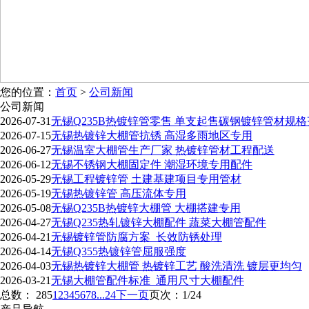
您的位置：
首页
>
公司新闻
公司新闻
2026-07-31
无锡Q235B热镀锌管零售 单支起售碳钢镀锌管材规
2026-07-15
无锡热镀锌大棚管抗锈 高湿多雨地区专用
2026-06-27
无锡温室大棚管生产厂家 热镀锌管材工程配送
2026-06-12
无锡不锈钢大棚固定件 潮湿环境专用配件
2026-05-29
无锡工程镀锌管 土建基建项目专用管材
2026-05-19
无锡热镀锌管 高压流体专用
2026-05-08
无锡Q235B热镀锌大棚管 大棚搭建专用
2026-04-27
无锡Q235热轧镀锌大棚配件 蔬菜大棚管配件
2026-04-21
无锡镀锌管防腐方案_长效防锈处理
2026-04-14
无锡Q355热镀锌管屈服强度
2026-04-03
无锡热镀锌大棚管 热镀锌工艺 酸洗清洗 镀层更均匀
2026-03-21
无锡大棚管配件标准_通用尺寸大棚配件
总数： 285
1
2
3
4
5
6
7
8
...24
下一页
页次：1/24