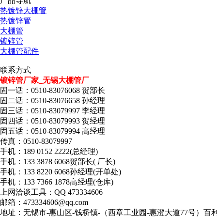
产品导航
热镀锌大棚管
热镀锌管
大棚管
镀锌管
大棚管配件
联系方式
镀锌管厂家_无锡大棚管厂
固一话：0510-83076068 贺部长
固二话：0510-83076658 孙经理
固三话：0510-83079997 李经理
固四话：0510-83079993 贺经理
固五话：0510-83079994 高经理
传真：0510-83079997
手机：189 0152 2222(总经理)
手机：133 3878 6068贺部长( 厂长)
手机：133 8220 6068孙经理(开单处)
手机：133 7366 1878高经理(仓库)
上网洽谈工具：QQ 473334606
邮箱：473334606@qq.com
地址：无锡市-惠山区-钱桥镇-（西章工业园-惠澄大道77号）百