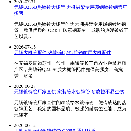
2026-07-31
无锡Q235B热镀锌大棚管 大棚拱架专用碳钢镀锌钢管可
折弯
无锡Q235B热镀锌大棚管作为大棚拱架专用碳钢镀锌钢
管，凭借优质的 Q235B 碳素钢基材、成熟的热浸镀锌工
艺以及…
2026-07-15
无锡大棚管配件 热镀锌Q235 抗锈耐用大棚配件
在无锡及周边苏州、常州、南通等长三角农业种植养殖
产区，热镀锌Q235材质大棚管配件凭借高强度、高抗
锈、耐老…
2026-06-27
无锡镀锌管厂家直供 家装给水镀锌管 耐腐蚀不易生锈
无锡镀锌管厂家直供的家装给水镀锌管，凭借成熟的热
镀锌工艺、稳定的国标品质、极强的耐腐蚀性能，成为
无锡本…
2026-06-12
工地采购无锡热镀锌管 Q235B 通用材质