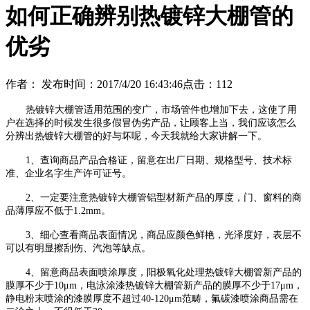
如何正确辨别热镀锌大棚管的
优劣
作者：
发布时间：2017/4/20 16:43:46
点击：
112
热镀锌大棚管适用范围的变广，市场管件也增加下去，这使了用
户在选择的时候发生很多假冒伪劣产品，让顾客上当，我们应该怎么
分辨出热镀锌大棚管的好与坏呢，今天我就给大家讲解一下。
1、查询商品产品合格证，留意在出厂日期、规格型号、技术标
准、企业名字生产许可证号。
2、一定要注意热镀锌大棚管铝型材新产品的厚度，门、窗料的商
品薄厚应不低于1.2mm。
3、细心查看商品表面情况，商品应颜色鲜艳，光泽度好，表层不
可以有明显擦刮伤、汽泡等缺点。
4、留意商品表面喷涂厚度，阳极氧化处理热镀锌大棚管新产品的
膜厚不少于10μm，电泳涂漆热镀锌大棚管新产品的膜厚不少于17μm，
静电粉末喷涂的漆膜厚度不超过40-120μm范畴，氟碳漆喷涂商品需在