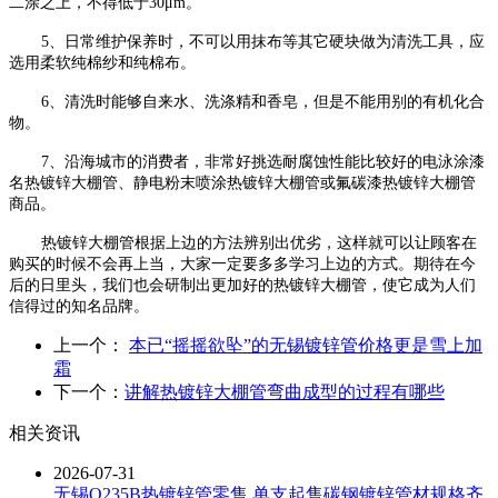
二涂之上，不得低于30μm。
5、日常维护保养时，不可以用抹布等其它硬块做为清洗工具，应
选用柔软纯棉纱和纯棉布。
6、清洗时能够自来水、洗涤精和香皂，但是不能用别的有机化合
物。
7、沿海城市的消费者，非常好挑选耐腐蚀性能比较好的电泳涂漆
名热镀锌大棚管、静电粉末喷涂热镀锌大棚管或氟碳漆热镀锌大棚管
商品。
热镀锌大棚管根据上边的方法辨别出优劣，这样就可以让顾客在
购买的时候不会再上当，大家一定要多多学习上边的方式。期待在今
后的日里头，我们也会研制出更加好的热镀锌大棚管，使它成为人们
信得过的知名品牌。
上一个：
本已“摇摇欲坠”的无锡镀锌管价格更是雪上加
霜
下一个：
讲解热镀锌大棚管弯曲成型的过程有哪些
相关资讯
2026-07-31
无锡Q235B热镀锌管零售 单支起售碳钢镀锌管材规格齐