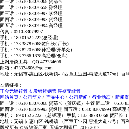
固一话：0510-83076068 贺部长
固二话：0510-83076658 孙经理
固三话：0510-83079997 李经理
固四话：0510-83079993 贺经理
固五话：0510-83079994 高经理
传真：0510-83079997
手机：189 0152 2222(总经理)
手机：133 3878 6068贺部长( 厂长)
手机：133 8220 6068孙经理(开单处)
手机：133 7366 1878高经理(仓库)
上网洽谈工具：QQ 473334606
邮箱：473334606@qq.com
地址：无锡市-惠山区-钱桥镇-（西章工业园-惠澄大道77号）百
友情链接：
正金元镀锌管
友发镀锌钢管
厚壁无缝管
网站首页
/
公司简介
/
产品中心
/
公司新闻
/
行业动态
/
新闻资
固一话：0510-83076068 贺部长（贺庆镇）主管 固二话：0510-830
固四话：0510-83079993 贺经理 固五话：0510-83079994 高经理
手机：189 0152 2222 （总经理） 手机：133 3878 6068 贺部
地址：无锡市-惠山区-钱桥镇-（西章工业园-惠澄大道77号）百
版权所有 © 镀锌管厂家_无锡大棚管厂 2016-2017