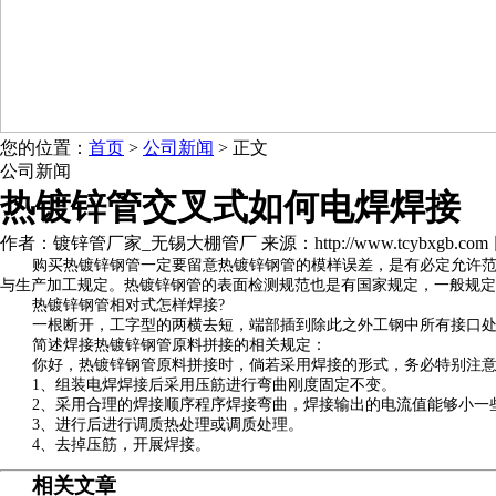
您的位置：
首页
>
公司新闻
> 正文
公司新闻
热镀锌管交叉式如何电焊焊接
作者：镀锌管厂家_无锡大棚管厂 来源：http://www.tcybxgb.com 日期：
购买热镀锌钢管一定要留意热镀锌钢管的模样误差，是有必定允许
与生产加工规定。热镀锌钢管的表面检测规范也是有国家规定，一般规定
热镀锌钢管相对式怎样焊接?
一根断开，工字型的两横去短，端部插到除此之外工钢中所有接口
简述焊接热镀锌钢管原料拼接的相关规定：
你好，热镀锌钢管原料拼接时，倘若采用焊接的形式，务必特别注
1、组装电焊焊接后采用压筋进行弯曲刚度固定不变。
2、采用合理的焊接顺序程序焊接弯曲，焊接输出的电流值能够小一
3、进行后进行调质热处理或调质处理。
4、去掉压筋，开展焊接。
相关文章