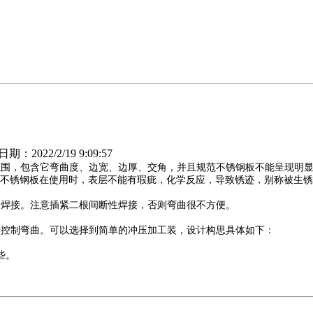
2022/2/19 9:09:57
范围，包含它弯曲度、边宽、边厚、交角，并且规范不锈钢板不能呈现明
不锈钢板在使用时，表层不能有瑕疵，化学反应，导致锈迹，别称被生锈
处焊接。注意插紧二根间断性焊接，否则弯曲很不方便。
意控制弯曲。可以选择到简单的冲压加工装，设计构思具体如下：
些。