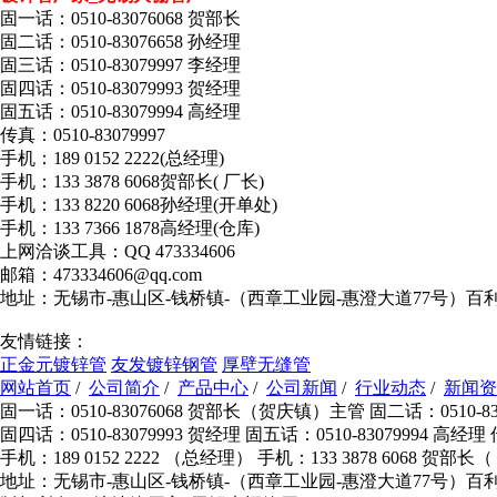
固一话：0510-83076068 贺部长
固二话：0510-83076658 孙经理
固三话：0510-83079997 李经理
固四话：0510-83079993 贺经理
固五话：0510-83079994 高经理
传真：0510-83079997
手机：189 0152 2222(总经理)
手机：133 3878 6068贺部长( 厂长)
手机：133 8220 6068孙经理(开单处)
手机：133 7366 1878高经理(仓库)
上网洽谈工具：QQ 473334606
邮箱：473334606@qq.com
地址：无锡市-惠山区-钱桥镇-（西章工业园-惠澄大道77号）百
友情链接：
正金元镀锌管
友发镀锌钢管
厚壁无缝管
网站首页
/
公司简介
/
产品中心
/
公司新闻
/
行业动态
/
新闻资
固一话：0510-83076068 贺部长（贺庆镇）主管 固二话：0510-830
固四话：0510-83079993 贺经理 固五话：0510-83079994 高经理
手机：189 0152 2222 （总经理） 手机：133 3878 6068 贺部
地址：无锡市-惠山区-钱桥镇-（西章工业园-惠澄大道77号）百