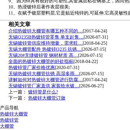
9、 因为锌具有较好的可塑性,其金属层粘在钢基上，因而
10、热浸镀锌后著作表层很美;
11、在赋予镀层塑料层,它是贴近纯锌的,可延伸,它高灵敏
相关文章
介绍热镀锌大棚管有哪五种不同的…
[2017-04-24]
无锡Q235B热镀锌管零售 单支起售…
[2026-07-31]
无锡镀锌管供应维持增量，需求旺…
[2018-04-25]
无锡大棚管配件 热镀锌Q235 抗锈…
[2026-07-15]
无锡20#无缝镀锌管 钢材材质 高…
[2026-07-15]
全面的热镀锌大棚管的好处指标
[2018-04-22]
热镀锌管厂家价格优惠
[2020-07-31]
无锡热镀锌大棚管抗锈 高湿多雨…
[2026-07-15]
讲解如何对热镀锌大棚管进行防腐…
[2017-04-24]
无锡镀锌管厂家直供 家装给水镀…
[2026-06-27]
上一篇：
镀锌管是什么?
下一篇：
热镀锌大棚管订做
产品导航
热镀锌大棚管
热镀锌管
大棚管