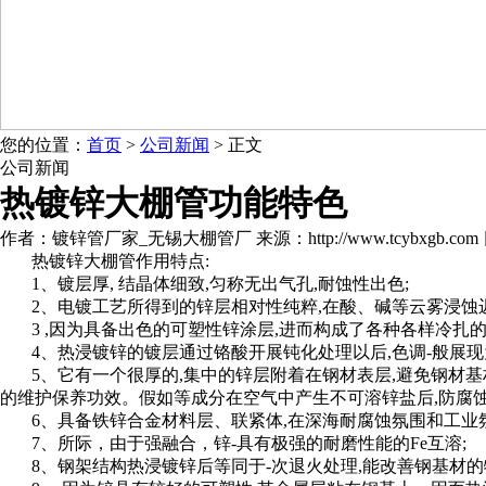
您的位置：
首页
>
公司新闻
> 正文
公司新闻
热镀锌大棚管功能特色
作者：镀锌管厂家_无锡大棚管厂 来源：http://www.tcybxgb.com 日期：
热镀锌大棚管作用特点:
1、镀层厚, 结晶体细致,匀称无出气孔,耐蚀性出色;
2、电镀工艺所得到的锌层相对性纯粹,在酸、碱等云雾浸蚀迟
3 ,因为具备出色的可塑性锌涂层,进而构成了各种各样冷扎的
4、热浸镀锌的镀层通过铬酸开展钝化处理以后,色调-般展
5、它有一个很厚的,集中的锌层附着在钢材表层,避免钢材基
的维护保养功效。假如等成分在空气中产生不可溶锌盐后,防腐蚀
6、具备铁锌合金材料层、联紧体,在深海耐腐蚀氛围和工业
7、所际，由于强融合，锌-具有极强的耐磨性能的Fe互溶;
8、钢架结构热浸镀锌后等同于-次退火处理,能改善钢基材的