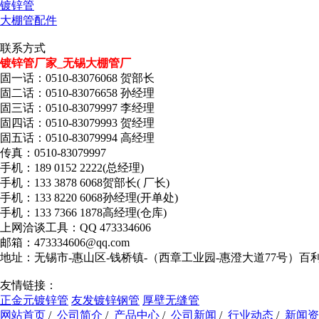
镀锌管
大棚管配件
联系方式
镀锌管厂家_无锡大棚管厂
固一话：0510-83076068 贺部长
固二话：0510-83076658 孙经理
固三话：0510-83079997 李经理
固四话：0510-83079993 贺经理
固五话：0510-83079994 高经理
传真：0510-83079997
手机：189 0152 2222(总经理)
手机：133 3878 6068贺部长( 厂长)
手机：133 8220 6068孙经理(开单处)
手机：133 7366 1878高经理(仓库)
上网洽谈工具：QQ 473334606
邮箱：473334606@qq.com
地址：无锡市-惠山区-钱桥镇-（西章工业园-惠澄大道77号）百
友情链接：
正金元镀锌管
友发镀锌钢管
厚壁无缝管
网站首页
/
公司简介
/
产品中心
/
公司新闻
/
行业动态
/
新闻资