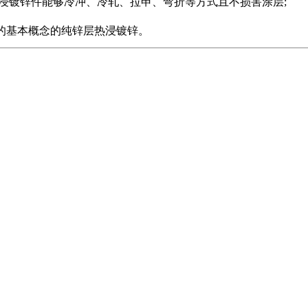
热浸镀锌件能够冷冲、冷轧、拉申、弯折等方式且不损害涂层;
性的基本概念的纯锌层热浸镀锌。