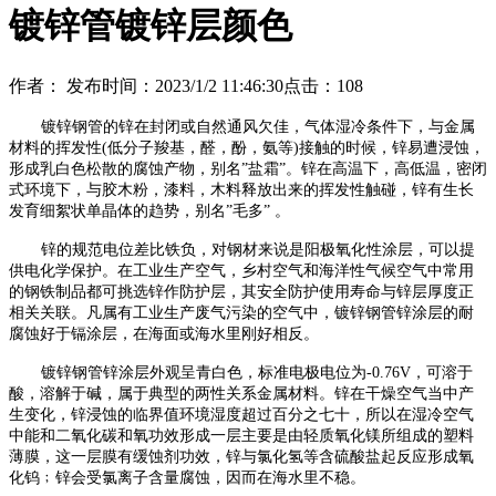
镀锌管镀锌层颜色
作者：
发布时间：2023/1/2 11:46:30
点击：
108
镀锌钢管的锌在封闭或自然通风欠佳，气体湿冷条件下，与金属
材料的挥发性(低分子羧基，醛，酚，氨等)接触的时候，锌易遭浸蚀，
形成乳白色松散的腐蚀产物，别名”盐霜”。锌在高温下，高低温，密闭
式环境下，与胶木粉，漆料，木料释放出来的挥发性触碰，锌有生长
发育细絮状单晶体的趋势，别名”毛多” 。
锌的规范电位差比铁负，对钢材来说是阳极氧化性涂层，可以提
供电化学保护。在工业生产空气，乡村空气和海洋性气候空气中常用
的钢铁制品都可挑选锌作防护层，其安全防护使用寿命与锌层厚度正
相关关联。凡属有工业生产废气污染的空气中，镀锌钢管锌涂层的耐
腐蚀好于镉涂层，在海面或海水里刚好相反。
镀锌钢管锌涂层外观呈青白色，标准电极电位为-0.76V，可溶于
酸，溶解于碱，属于典型的两性关系金属材料。锌在干燥空气当中产
生变化，锌浸蚀的临界值环境湿度超过百分之七十，所以在湿冷空气
中能和二氧化碳和氧功效形成一层主要是由轻质氧化镁所组成的塑料
薄膜，这一层膜有缓蚀剂功效，锌与氯化氢等含硫酸盐起反应形成氧
化钨﹔锌会受氯离子含量腐蚀，因而在海水里不稳。