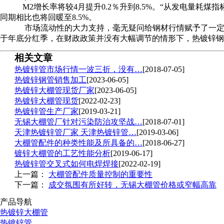
M2增长率将较4月提升0.2％升到8.5%。“从发电量耗煤
同期相比也将回暖至8.5%。
市场流动性的大力支持，毫无疑问给钢材行情赋予了一定
于年底分红季，在财政政策并没有大幅调节的情形下，热镀锌钢
相关文章
热镀锌管市场行情一波三折，没有…
[2018-07-05]
热镀锌钢管销售加工
[2023-06-05]
热镀锌大棚管现货厂家
[2023-06-05]
热镀锌大棚管现货
[2022-02-23]
热镀锌管生产厂家
[2019-03-21]
无锡大棚管厂针对污染防治攻坚战…
[2018-07-01]
天津热镀锌管厂家 天津热镀锌管…
[2019-03-06]
大棚管配件的种类性能及所具备的…
[2018-06-27]
镀锌大棚管的工艺性能分析
[2019-06-17]
热镀锌管交叉式如何电焊焊接
[2022-02-19]
上一篇：
大棚管配件质量控制的重要性
下一篇：
成交氛围有所好转，无锡大棚管价格或窄幅高靠
产品导航
热镀锌大棚管
热镀锌管