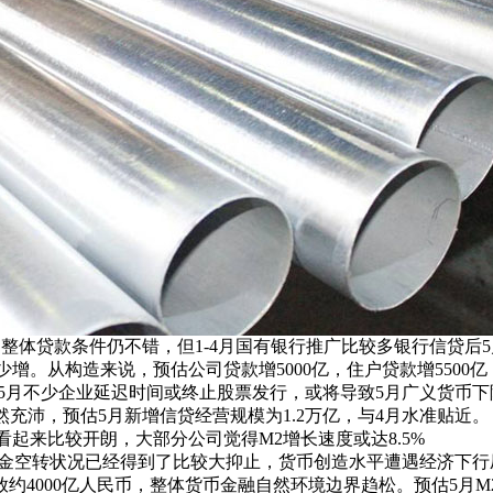
体贷款条件仍不错，但1-4月国有银行推广比较多银行信贷后5
均少增。从构造来说，预估公司贷款增5000亿，住户贷款增550
月不少企业延迟时间或终止股票发行，或将导致5月广义货币下降
然充沛，预估5月新增信贷经营规模为1.2万亿，与4月水准贴近。
起来比较开朗，大部分公司觉得M2增长速度或达8.5%
金空转状况已经得到了比较大抑止，货币创造水平遭遇经济下行
4000亿人民币，整体货币金融自然环境边界趋松。预估5月M2