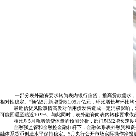
一部分表外融资要求转为表内银行信贷，推高贷款需求，整
相对性稳定。“预估5月新增贷款1.05万亿元，环比增长与环比
最近信贷风险事情高发对信用债发售造成一定消极影响，5
可能回暖至贴近10.9%。与此同时，表外融资向表内转移要求依
相比对5月新增信贷体量的预测分析，部门对M2增长速度看
金融强监管和金融控金融杠杆下，金融体系表外融资和资
融体系货币创造水平保持稳定。5月央行公开市场实际操作净投放约