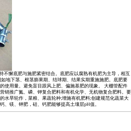
持不懈底肥与施肥紧密结合。底肥应以腐熟有机肥为主导，相互
期如地下茎、根茎膨果期、结球期、结果实期重施施肥。底肥要
的使用量。避免盲目跟风上肥、偏施基肥的现象。 大棚管配件
营销推广氮、磷、钾复合肥料和有机化学、无机物复合肥料。要
水旱轮作，菜粮、果蔬轮种;增施有机肥料;创建规范化蔬菜大
钙、镁、钾肥，硅、钙肥能够提高土壤层pH值。