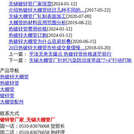
无锡镀锌管厂家现货
[2024-01-12]
介绍热镀锌大棚管经过几种不同的…
[2017-05-22]
无锡大棚管厂轧制表面加工
[2020-07-09]
大棚管的材料应用范围分析
[2019-08-22]
热镀锌管费用价格
[2024-01-12]
热镀锌大棚管订购
[2024-01-12]
热镀锌大棚管为什么容易折叠
[2020-06-15]
20日热镀锌大棚管市价成交量缓慢…
[2018-03-20]
上一篇：
平淡无奇无爆点 热镀锌管价格迷茫前行
下一篇：
无锡大棚管厂针对污染防治攻坚战“7+4”行动打响
产品导航
热镀锌大棚管
热镀锌管
大棚管
镀锌管
大棚管配件
联系方式
镀锌管厂家_无锡大棚管厂
固一话：0510-83076068 贺部长
固二话：0510-83076658 孙经理