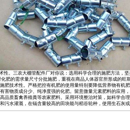
术性。三农大棚管配件厂对你说：选用科学合理的施肥方法，坚
对化肥的需求量尺寸分批施肥，重视在商品人体器官所形成的旺
施肥技术性。严格把控有机肥的使用量特别要降低营养物有机肥
有害物质成分少、纯净度强的化肥。留意微量元素肥料的应用，
高品质畜禽养殖粪等农家肥料。采用环境整治对策，如科学合理的
和污水灌溉，在镉含量较高的田块能与稻谷轮种，使用生石灰或