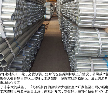
装饰建材跟涨15元，交货较弱。短时间也会得到持续上升情况，公司减产
热镀锌大棚管销售市场上涨幅度受到限制，慢慢重归趋稳情况。最近焦炭
市场信心提高。
得了非常大的减轻，一部分维护好的热镀锌大棚管生产厂家甚至出现小幅
要求临时没有显著放量上涨，但充分考虑，热镀锌大棚管价钱短时间将维