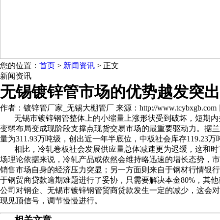
您的位置：
首页
>
新闻资讯
> 正文
新闻资讯
无锡镀锌管市场的优势越发突出
作者：镀锌管厂家_无锡大棚管厂 来源：http://www.tcybxgb.com 日期：
无锡市镀锌钢管整体上的小缩量上涨形状受到破坏，短期内
变弱布局变成现阶段支撑点现货交易市场的最重要驱动力。据兰格
量为311.93万吨级，创出近一年半底位，中板社会库存119.2
相比，冷轧卷板社会发展供应量总体减速更为迟缓，这和时
场理论依据来说，冷轧产品或依然会维持略迅速的增长态势，市
销售市场自身的经济压力突显；另一方面则来自于钢材行情银行
于钢贸商贷款逾期难题进行了妥协，只需要解决本金80%，其
公司对钢企、无锡市镀锌钢管贸商贷款发生一定的减少，这会对
现见顶信号，调节慢慢进行。
相关文章