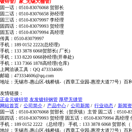
镀锌管厂家_无锡大棚管厂
固一话：0510-83076068 贺部长
固二话：0510-83076658 孙经理
固三话：0510-83079997 李经理
固四话：0510-83079993 贺经理
固五话：0510-83079994 高经理
传真：0510-83079997
手机：189 0152 2222(总经理)
手机：133 3878 6068贺部长( 厂长)
手机：133 8220 6068孙经理(开单处)
手机：133 7366 1878高经理(仓库)
上网洽谈工具：QQ 473334606
邮箱：473334606@qq.com
地址：无锡市-惠山区-钱桥镇-（西章工业园-惠澄大道77号）百
友情链接：
正金元镀锌管
友发镀锌钢管
厚壁无缝管
网站首页
/
公司简介
/
产品中心
/
公司新闻
/
行业动态
/
新闻资
固一话：0510-83076068 贺部长（贺庆镇）主管 固二话：0510-830
固四话：0510-83079993 贺经理 固五话：0510-83079994 高经理
手机：189 0152 2222 （总经理） 手机：133 3878 6068 贺部
地址：无锡市-惠山区-钱桥镇-（西章工业园-惠澄大道77号）百