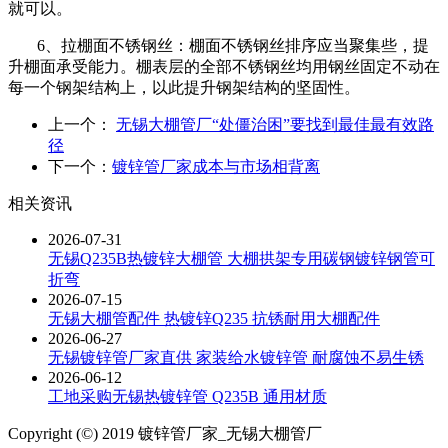
就可以。
6、拉棚面不锈钢丝：棚面不锈钢丝排序应当聚集些，提
升棚面承受能力。棚表层的全部不锈钢丝均用钢丝固定不动在
每一个钢架结构上，以此提升钢架结构的坚固性。
上一个：
无锡大棚管厂“处僵治困”要找到最佳最有效路
径
下一个：
镀锌管厂家成本与市场相背离
相关资讯
2026-07-31
无锡Q235B热镀锌大棚管 大棚拱架专用碳钢镀锌钢管可
折弯
2026-07-15
无锡大棚管配件 热镀锌Q235 抗锈耐用大棚配件
2026-06-27
无锡镀锌管厂家直供 家装给水镀锌管 耐腐蚀不易生锈
2026-06-12
工地采购无锡热镀锌管 Q235B 通用材质
Copyright (©) 2019 镀锌管厂家_无锡大棚管厂