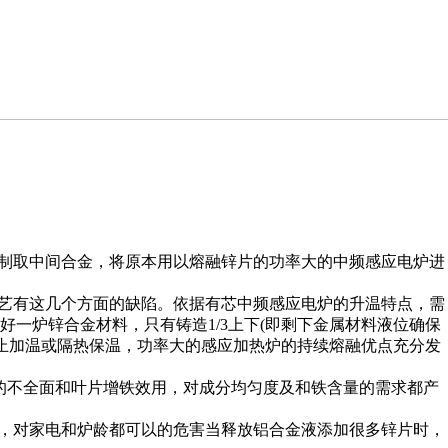
制取中间合金，将原本用以熔融锌片的功率大的中频感应电炉进
艺有这几个方面的缺陷。依据有芯中频感应电炉的升温特点，需
一炉锌合金材料，只有铸造1/3上下(即剩下金属材料液位确保
终止加温或隔热保温，功率大的感应加热炉的持续熔融优点充分发
的不全面和叶片增铁效用，对成分均匀度及和铁含量的需求都产
，对家电和炉龄都可以的危害当释放铝合金液添加很多锌片时，