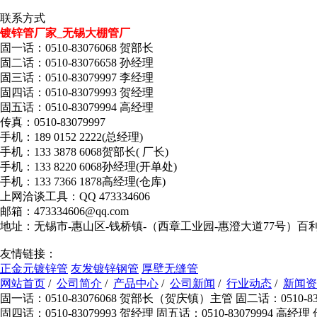
联系方式
镀锌管厂家_无锡大棚管厂
固一话：0510-83076068 贺部长
固二话：0510-83076658 孙经理
固三话：0510-83079997 李经理
固四话：0510-83079993 贺经理
固五话：0510-83079994 高经理
传真：0510-83079997
手机：189 0152 2222(总经理)
手机：133 3878 6068贺部长( 厂长)
手机：133 8220 6068孙经理(开单处)
手机：133 7366 1878高经理(仓库)
上网洽谈工具：QQ 473334606
邮箱：473334606@qq.com
地址：无锡市-惠山区-钱桥镇-（西章工业园-惠澄大道77号）百
友情链接：
正金元镀锌管
友发镀锌钢管
厚壁无缝管
网站首页
/
公司简介
/
产品中心
/
公司新闻
/
行业动态
/
新闻资
固一话：0510-83076068 贺部长（贺庆镇）主管 固二话：0510-830
固四话：0510-83079993 贺经理 固五话：0510-83079994 高经理