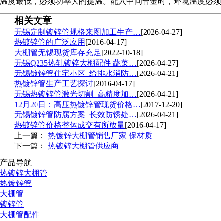
温度最低，必须功率大的提温。配入中间合金时，环境温度必须
相关文章
无锡定制镀锌管规格来图加工生产…
[2026-04-27]
热镀锌管的广泛应用
[2016-04-17]
大棚管无锡现货库存充足
[2022-10-18]
无锡Q235热轧镀锌大棚配件 蔬菜…
[2026-04-27]
无锡镀锌管住宅小区_给排水消防…
[2026-04-21]
热镀锌管生产工艺探讨
[2016-04-17]
无锡热镀锌管激光切割_高精度加…
[2026-04-21]
12月20日：高压热镀锌管现货价格…
[2017-12-20]
无锡镀锌管防腐方案_长效防锈处…
[2026-04-21]
热镀锌管价格整体成交有所放量
[2016-04-17]
上一篇：
热镀锌大棚管销售厂家 保材质
下一篇：
热镀锌大棚管供应商
产品导航
热镀锌大棚管
热镀锌管
大棚管
镀锌管
大棚管配件