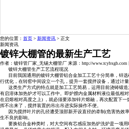
您的位置：
首页
>
新闻资讯
> 正文
新闻资讯
镀锌大棚管的最新生产工艺
作者：镀锌管厂家_无锡大棚管厂 来源：http://www.tcybxgb.com 日期：
镀锌大棚管生产工艺流程现况
目前我国通用的镀锌大棚管铝合金加工工艺十分简单，锌选
行优化，在转窑中间设立一个孔，提升一套搅拌设备，通过计量
这类生产方式的特点就是加工工艺简易，运用目前浇铸锻造
有启溶体加热炉才可以工作中。即炉膛内金属材料液位最低相对
在启熔相对高度之上) ，就必须要添加锌片熔融，再次配置下
挥不出来了，搅拌装置的吊出吊进实际操作不便。
因为搅拌叶片的孔径遭受顶部新开设直径的牵制(危害热效
生不良的影响。
要换铝合金种类时，对大空间有芯感应加热炉洗炉是一项用