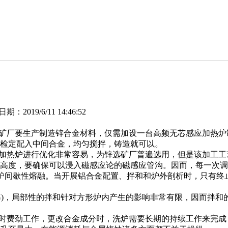
2019/6/11 14:46:52
矿厂要生产制造锌合金材料，仅需加设一台高频无芯感应加热炉
检定配入中间合金，均匀搅拌，铸造就可以。
加热炉进行优化非常容易，为锌选矿厂普遍选用，但是该加工工
高度，要确保可以浸入磁感应论的磁感应管沟。因而，每一次调好
一炉间歇性熔融。当开展铝合金配置、拌和和炉外剖析时，只有
率)，局部性的拌和针对方形炉内产生的影响非常有限，因而拌和
时费劲工作，更改合金成分时，洗炉需要长期的持续工作来完成