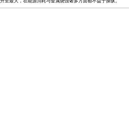
升至最大，在能源消耗与金属烧蚀诸多方面都不益于操纵。