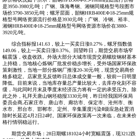
是3950-3980元/吨；广钢、珠海粤钢、湘钢同规格型号段图市
场价3790-3850元/吨；螺牙层面，韶钢HRB400EФ18-25mm规
格型号网络资源流行价格是3930元/吨；广钢、冷钢、裕丰、
湘钢HRB400EФ18-25mm规格型号网络资源市场价在3880-
3920元/吨。
综合指标报141.63，较上一买卖日涨0.27%，螺牙指数值
149.06，较上一买卖日涨0.37%。回望昨日，期货交易市场窄
幅震荡，收盘收跌。外场大部分大城市现货交易螺纹钢材基本
上持稳，当地核心炼钢厂批发价稳步增长，受外场国家环保政
策刺激性，当地一部分炼钢厂推涨20-30元/吨，现货交易商价
格多稳定。店家意见反馈昨日总体成交量一般，较前一日明显
降低。目前来说，当地库存量总产量比较大，去库存化刻不容
缓，与此同时月末及季度末经济压力将有一定的承受压力。除
此之外，礼拜天唐山钢坯稳报3330元/吨，昨日经我国环保局
委员会商,石家庄市、唐山市、廊坊市、保定市、沧州市、衡
水市、邢台市、邯郸市、定州、辛集重度污染Ⅱ级应急处置消
除时长延迟4月2日24时。国家环保政策再一次来临，在未来价
格行情弱稳运行。
期货交易市场：28日期螺181024小时宽幅震荡，现3212跌