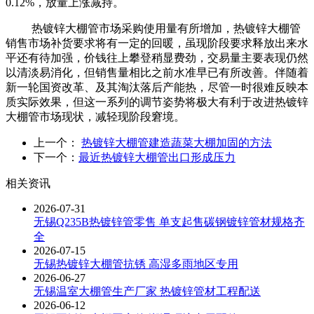
0.12%，放量上涨减持。
热镀锌大棚管市场采购使用量有所增加，热镀锌大棚管
销售市场补货要求将有一定的回暖，虽现阶段要求释放出来水
平还有待加强，价钱往上攀登稍显费劲，交易量主要表现仍然
以清淡易消化，但销售量相比之前水准早已有所改善。伴随着
新一轮国资改革、及其淘汰落后产能热，尽管一时很难反映本
质实际效果，但这一系列的调节姿势将极大有利于改进热镀锌
大棚管市场现状，减轻现阶段窘境。
上一个：
热镀锌大棚管建造蔬菜大棚加固的方法
下一个：
最近热镀锌大棚管出口形成压力
相关资讯
2026-07-31
无锡Q235B热镀锌管零售 单支起售碳钢镀锌管材规格齐
全
2026-07-15
无锡热镀锌大棚管抗锈 高湿多雨地区专用
2026-06-27
无锡温室大棚管生产厂家 热镀锌管材工程配送
2026-06-12