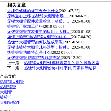
相关文章
大棚管修建的规定要合乎什么
[2021-07-22]
原料重心上移 热镀锌大棚管市场…
[2018-04-25]
无锡大棚管配件质量检查：材质、…
[2026-01-08]
镀锌管厂家加工价格
[2019-05-05]
无锡镀锌管在农业中的应用：大棚…
[2026-01-08]
如何正确辨别热镀锌大棚管的优劣…
[2017-04-20]
热镀锌大棚管弯如何快速成型呢
[2021-07-07]
无锡热镀锌大棚管规格选型：按种…
[2026-01-08]
热镀锌管功能特点是什么
[2022-01-06]
无锡镀锌管 防腐防锈 现货充足
[2025-12-30]
上一篇：
热镀锌大棚管外部环境发生的新的风险因素
下一篇：
热镀锌大棚管价格相对平稳 商家静等结算
产品导航
热镀锌大棚管
热镀锌管
大棚管
镀锌管
大棚管配件