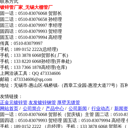
联系方式
镀锌管厂家_无锡大棚管厂
固一话：0510-83076068 贺部长
固二话：0510-83076658 孙经理
固三话：0510-83079997 李经理
固四话：0510-83079993 贺经理
固五话：0510-83079994 高经理
传真：0510-83079997
手机：189 0152 2222(总经理)
手机：133 3878 6068贺部长( 厂长)
手机：133 8220 6068孙经理(开单处)
手机：133 7366 1878高经理(仓库)
上网洽谈工具：QQ 473334606
邮箱：473334606@qq.com
地址：无锡市-惠山区-钱桥镇-（西章工业园-惠澄大道77号）百
友情链接：
正金元镀锌管
友发镀锌钢管
厚壁无缝管
网站首页
/
公司简介
/
产品中心
/
公司新闻
/
行业动态
/
新闻资
固一话：0510-83076068 贺部长（贺庆镇）主管 固二话：0510-830
固四话：0510-83079993 贺经理 固五话：0510-83079994 高经理
手机：189 0152 2222 （总经理） 手机：133 3878 6068 贺部