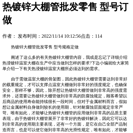
热镀锌大棚管批发零售 型号订
做
作者：
发布时间：2022/11/14 10:12:56
点击：
114
热镀锌大棚管批发零售 型号规格定做
阐述了这么多的有关热镀锌大棚管内容，我或是忘记了详细介绍
热浸镀锌温室大棚在生产中应当做到怎样的要求?下边小编就给大家简
单介绍一下有关热浸镀锌温室大棚所必须达到的需求。
由于需做温室大棚的骨架图，因此热镀锌大棚管需要达到非常好
的载重规定，才可以支撑点温室大棚做到非常好的强度规定，也确保
安全，那样不够，因此，除开想让热镀锌大棚管做到非常高的强度需
求外，还需要让热镀锌大棚管做到非常高的防腐蚀规定，顾客希望以
后商品的使用寿命能持续很长一段时间，但对于金属材料而言，假如
想让金属材料自身做到较长的使用期，针对耐腐蚀层面规定非常严
苛。唯有如此，才能够让热镀锌大棚管的应用做到非常高的品质主要
表现，由于热镀锌大棚管展开了非常好的热镀锌解决，因此它可以达
到非常高的使用期主要表现，还有一个方面，是它在自己全部产品制
造而言，也是可以使它做到非常高的光滑性规定，唯有如此，才能够