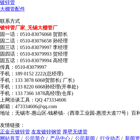
镀锌管
大棚管配件
联系方式
镀锌管厂家_无锡大棚管厂
固一话：0510-83076068 贺部长
固二话：0510-83076658 孙经理
固三话：0510-83079997 李经理
固四话：0510-83079993 贺经理
固五话：0510-83079994 高经理
传真：0510-83079997
手机：189 0152 2222(总经理)
手机：133 3878 6068贺部长( 厂长)
手机：133 8220 6068孙经理(开单处)
手机：133 7366 1878高经理(仓库)
上网洽谈工具：QQ 473334606
邮箱：473334606@qq.com
地址：无锡市-惠山区-钱桥镇-（西章工业园-惠澄大道77号）百
友情链接：
正金元镀锌管
友发镀锌钢管
厚壁无缝管
网站首页
/
公司简介
/
产品中心
/
公司新闻
/
行业动态
/
新闻资