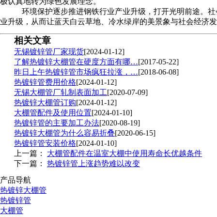
极认真地转为绿色发展理念。
环境保护逐步推进钢铁行业产业升级，打开光明前途。社
业升级，从而让蓝天白云草地、冷水绿岸的美景象与社会经济发
相关文章
无锡镀锌管厂家现货
[2024-01-12]
了解热镀锌大棚管在硬度方面有哪…
[2017-05-22]
昨日上午热镀锌管市场疯狂拉涨，…
[2018-06-08]
热镀锌管费用价格
[2024-01-12]
无锡大棚管厂轧制表面加工
[2020-07-09]
热镀锌大棚管订购
[2024-01-12]
大棚管配件及使用位置
[2024-01-10]
热镀锌管的主要加工办法
[2020-08-19]
热镀锌大棚管为什么容易折叠
[2020-06-15]
热镀锌管安装价格
[2024-01-10]
上一篇：
大棚管配件在温室大棚中使用寿命长优越条件
下一篇：
热镀锌管上涨趋势难以改变
产品导航
热镀锌大棚管
热镀锌管
大棚管