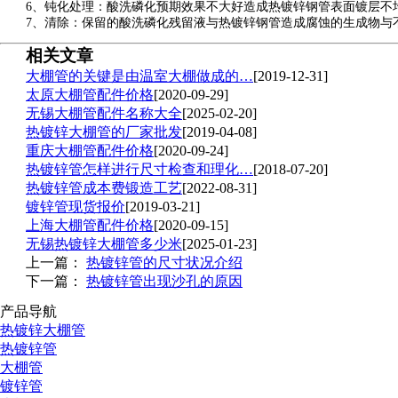
6、钝化处理：酸洗磷化预期效果不大好造成
热镀锌钢管
表面镀层不
7、清除：保留的酸洗磷化残留液与热镀锌钢管造成腐蚀的生成物与
相关文章
大棚管的关键是由温室大棚做成的…
[2019-12-31]
太原大棚管配件价格
[2020-09-29]
无锡大棚管配件名称大全
[2025-02-20]
热镀锌大棚管的厂家批发
[2019-04-08]
重庆大棚管配件价格
[2020-09-24]
热镀锌管怎样进行尺寸检查和理化…
[2018-07-20]
热镀锌管成本费锻造工艺
[2022-08-31]
镀锌管现货报价
[2019-03-21]
上海大棚管配件价格
[2020-09-15]
无锡热镀锌大棚管多少米
[2025-01-23]
上一篇：
热镀锌管的尺寸状况介绍
下一篇：
热镀锌管出现沙孔的原因
产品导航
热镀锌大棚管
热镀锌管
大棚管
镀锌管