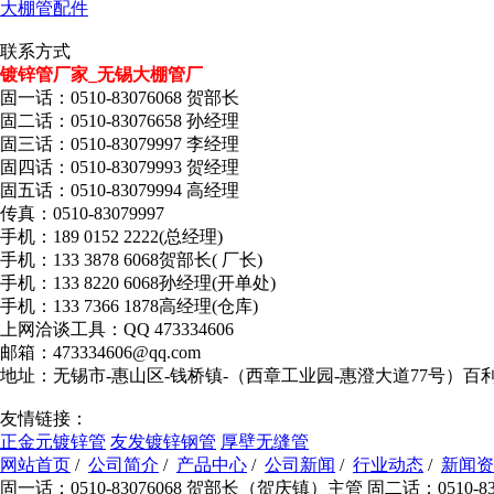
大棚管配件
联系方式
镀锌管厂家_无锡大棚管厂
固一话：0510-83076068 贺部长
固二话：0510-83076658 孙经理
固三话：0510-83079997 李经理
固四话：0510-83079993 贺经理
固五话：0510-83079994 高经理
传真：0510-83079997
手机：189 0152 2222(总经理)
手机：133 3878 6068贺部长( 厂长)
手机：133 8220 6068孙经理(开单处)
手机：133 7366 1878高经理(仓库)
上网洽谈工具：QQ 473334606
邮箱：473334606@qq.com
地址：无锡市-惠山区-钱桥镇-（西章工业园-惠澄大道77号）百
友情链接：
正金元镀锌管
友发镀锌钢管
厚壁无缝管
网站首页
/
公司简介
/
产品中心
/
公司新闻
/
行业动态
/
新闻资
固一话：0510-83076068 贺部长（贺庆镇）主管 固二话：0510-830