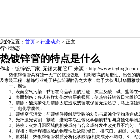
您的位置：
首页
>
行业动态
> 正文
行业动态
热镀锌管的特点是什么
作者：镀锌管厂家_无锡大棚管厂 来源：http://www.tcybxgb.com 日期：
热镀锌钢管具有独一无二的抗拉强度、相对较高的耐磨性、出色的
及家装工程，精饰行业处于缺点邹濯醉告之大家，给予大伙儿以华丽雅致
一、腐蚀
1、表面空气污染：黏附在商品表面的油迹、灰尘及酸、碱、盐等在
2、表面划伤：各式各样划伤对镀层的损坏，使
热镀锌钢管
日常维护
3、清除：酸洗磷化后清除太脏造成残留液保留无法还贷，马上腐蚀
二、电化学腐蚀：
1、碳钢空气污染：与碳钢件接触所导致的划伤与腐蚀化学物质造成
2、光纤激光切割：割渣、迸溅等易生锈化学物质黏附与腐蚀化学物
3、烤校：火焰升温区域的相关成分与合金成分发生改变且不均匀，
4、焊接：电焊焊接区域的物理性质缺陷(错口、排气口、裂缝、未电
5、原材料：
热镀锌钢管
材质分析化学缺陷(相关成分不均匀、S、P