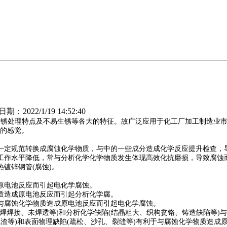
2022/1/19 14:52:40
防锈处理特点及不易生锈等各大的特征。故广泛应用于化工厂加工制造业
的感觉。
一定规范转换成腐蚀化学物质，与中的一些成分造成化学反应提升检查，
工作水平降低，常与分析化学化学物质发生体现高效化抗磨损，导致腐蚀
热镀锌钢管
(腐蚀)。
原电池反应而引起电化学腐蚀。
质造成原电池反应而引起分析化学腐。
与腐蚀化学物质造成原电池反应而引起电化学腐蚀。
焊焊接、未焊透等)和分析化学缺陷(结晶粗大、织构贫铬、铸造缺陷等)
沉渣等)和表面物理缺陷(疏松、沙孔、裂缝等)有利于与腐蚀化学物质造成