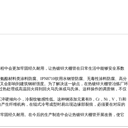
过程中会更加牢固经久耐用，让热镀锌大棚管在日常生活中能够安全系数
材料类涂料防腐、IPN8710饮用水钢管防腐、无毒性涂料防腐、高分
又会影响到建筑钢材强度。为了解决这一缺点，在热镀锌大棚管冶炼厂环
过热处理或高温回火得到回火马氏体或马氏体。这样操作的调质钢，不仅
硬倾向小，冷裂纹敏感性低。这种钢添加元素有B，Cr，Ni，V，Ti和
向产生纤维机构，在辊式冷弯成型时易出现边缘部裂痕，必须要在对应的
管牢固经久耐用。在今后的生产制造中会让热镀锌大棚管开展改善，使它