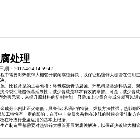
腐处理
2017/4/24 14:59:42
过程中需要对热镀锌大棚管开展耐腐蚀解决，以保证热镀锌大棚管在使用
决。
。比较常见的主要包括：环氧煤沥青防腐蚀、环氧树脂类涂料防腐、聚氨酯
抗冷裂性能超低温延展性，减少含碳是非常有效的举措。可是，减少含碳
烈危害元素，来提升原材料的切削性能，只需加上少量合金成分就可以通
成分比例比正火钢低，具备低C和高P的特征，焊接方法性强，热影响区淬
钢板加工特性有一定的影响，在其中非金属夹杂物在冷轧的时候会沿轧制方
板在冷拔行业里运用的基本上根据。
种生产制造里都需要对热镀锌大棚管开展耐腐蚀解决，以保证热镀锌大棚