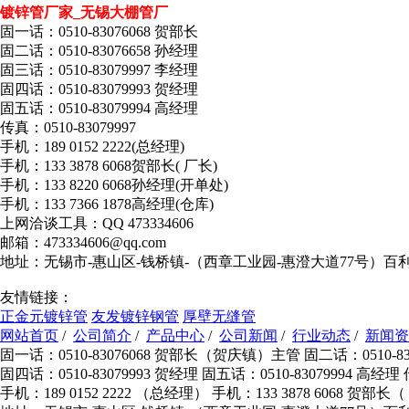
镀锌管厂家_无锡大棚管厂
固一话：0510-83076068 贺部长
固二话：0510-83076658 孙经理
固三话：0510-83079997 李经理
固四话：0510-83079993 贺经理
固五话：0510-83079994 高经理
传真：0510-83079997
手机：189 0152 2222(总经理)
手机：133 3878 6068贺部长( 厂长)
手机：133 8220 6068孙经理(开单处)
手机：133 7366 1878高经理(仓库)
上网洽谈工具：QQ 473334606
邮箱：473334606@qq.com
地址：无锡市-惠山区-钱桥镇-（西章工业园-惠澄大道77号）百
友情链接：
正金元镀锌管
友发镀锌钢管
厚壁无缝管
网站首页
/
公司简介
/
产品中心
/
公司新闻
/
行业动态
/
新闻资
固一话：0510-83076068 贺部长（贺庆镇）主管 固二话：0510-830
固四话：0510-83079993 贺经理 固五话：0510-83079994 高经理
手机：189 0152 2222 （总经理） 手机：133 3878 6068 贺部