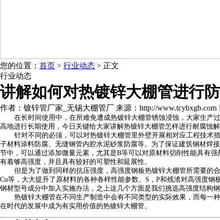
您的位置：
首页
>
行业动态
> 正文
行业动态
讲解如何对热镀锌大棚管进行防
作者：镀锌管厂家_无锡大棚管厂 来源：http://www.tcybxgb.com 日期：
在长时间使用中，在所难免遭成热镀锌大棚管锈蚀浸蚀，大家生产
高地进行长期使用，今日关键给大家讲解热镀锌大棚管怎样进行耐腐蚀解
针对不同的必须，可以对热镀锌大棚管里外壁开展相对应工程技术措施
子材料涂料防腐、无缝钢管内腔水泥砂浆防腐等。为了保证建筑钢材焊接
节中，可以通过添加微量元素，尤其是B等可以对原材料切削性能具有强
有着够高强度，并且具有较好的可塑性和延展性。
但是为了做到同样的抗压强度，高强度钢板热镀锌大棚管所需要的合金
Cu等，大大提升了原材料的各种各样性能参数。S，P和残渣对高强度
钢材型号成分中加入实施办法，之上这几个方面是我们挑选高强度结构钢
热镀锌大棚管在不同生产制造中会有不同类型的实际效果，而每一
在时代的发展中成为有实用价值的热镀锌大棚管。