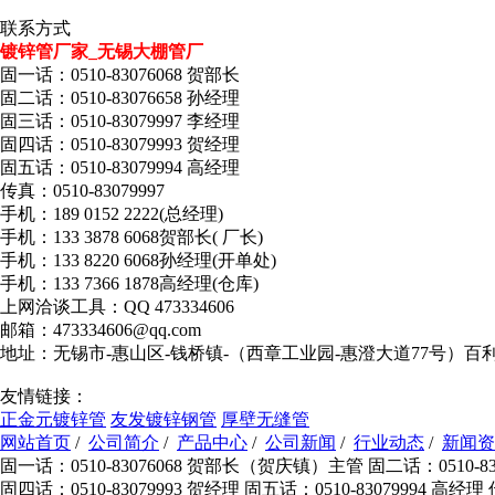
联系方式
镀锌管厂家_无锡大棚管厂
固一话：0510-83076068 贺部长
固二话：0510-83076658 孙经理
固三话：0510-83079997 李经理
固四话：0510-83079993 贺经理
固五话：0510-83079994 高经理
传真：0510-83079997
手机：189 0152 2222(总经理)
手机：133 3878 6068贺部长( 厂长)
手机：133 8220 6068孙经理(开单处)
手机：133 7366 1878高经理(仓库)
上网洽谈工具：QQ 473334606
邮箱：473334606@qq.com
地址：无锡市-惠山区-钱桥镇-（西章工业园-惠澄大道77号）百
友情链接：
正金元镀锌管
友发镀锌钢管
厚壁无缝管
网站首页
/
公司简介
/
产品中心
/
公司新闻
/
行业动态
/
新闻资
固一话：0510-83076068 贺部长（贺庆镇）主管 固二话：0510-830
固四话：0510-83079993 贺经理 固五话：0510-83079994 高经理