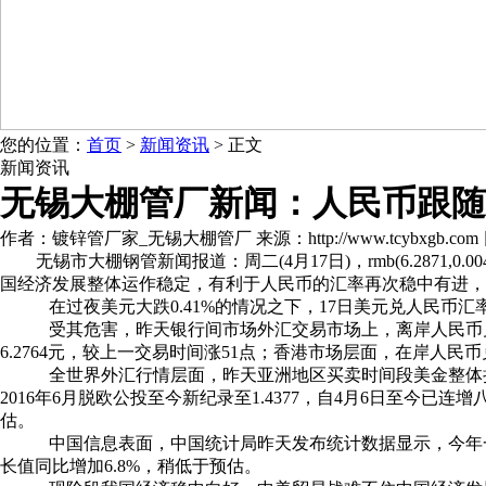
您的位置：
首页
>
新闻资讯
> 正文
新闻资讯
无锡大棚管厂新闻：人民币跟随
作者：镀锌管厂家_无锡大棚管厂 来源：http://www.tcybxgb.com 日期：
无锡市大棚钢管新闻报道：周二(4月17日)，rmb(6.287
国经济发展整体运作稳定，有利于人民币的汇率再次稳中有进，
在过夜美元大跌0.41%的情况之下，17日美元兑人民币汇率中
受其危害，昨天银行间市场外汇交易市场上，离岸人民币兑美元
6.2764元，较上一交易时间涨51点；香港市场层面，在岸人民币
全世界外汇行情层面，昨天亚洲地区买卖时间段美金整体持稳，销
2016年6月脱欧公投至今新纪录至1.4377，自4月6日至今
估。
中国信息表面，中国统计局昨天发布统计数据显示，今年一季
长值同比增加6.8%，稍低于预估。