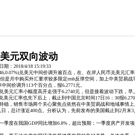
美元双向波动
2018/4/18 15:19:33
1,0.0046,0.07%)兑美元中间价调升逾百点，在、在岸人民
但是月中购买外汇要求较多限定rmb反弹空间，加上中美贸易战
间价调升113个百分点，报6.2771元。
汇率小幅度高开走强于6.2740元，但是接着波动下跌，早上盘里
兑美元汇率也先下后上，截止到中国北京时间17日16：30报6.2
售市场两个关心聚焦点依然在中美贸易战和地域事情上。值得关注的是，
已连增八日，总计涨近400点。分析认为，先前发布的美国截止到2月
度在我国GDP同比增加6.8%，超出预期；一季度房产开发项目