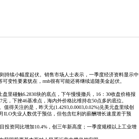
币兑美元汇率则持续小幅度起伏。销售市场人士表示，一季度经济资料显示中
等可变性要素犹在，rmb很有可能还将继续追随美金起伏。
碰触6.2830块的底点，下午慢慢撤兵，16：30收盘价格报
707元，下挫46基准点，海内外价格比维持在50点多的底位。
昨天元(1.4293,0.0003,0.02%)兑美元盘里续创
末3月ILO失业人数优于预估，但包含红利的薪酬增长速度差于预
投资同比增加10.4%，创三年新高度；一季度规模以上工业增