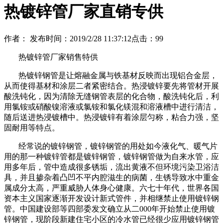
热镀锌管厂家直销专供
作者：
发布时间：2019/2/28 11:37:12
点击：
99
热镀锌管厂家销售特供
热镀锌钢管是让熔融金属与铁基材反映而出现铝合金层，
从而使得基材和涂层二者紧密结合。热浸镀锌要先将管材开展
酸洗钝化，因为清除无缝钢管表层的化合物，酸洗钝化后，利
用氯铵或硝酸镍溶液或氯铵和氯化镁混和溶液槽中进行清洁，
随后送进热浸镀槽中。热浸镀锌有着涂层匀称，粘合力强，坚
固耐用等特点。
经常说的镀锌钢管，镀锌钢管的用处如今液化气、暖气片
用的那一种镀锌管都是镀锌钢管，镀锌钢管做为自来水管，应
用多年后，管中造成很多锈垢，流出黄液不但环境污染卫浴洁
具，并且掺杂着凸凹不平内腔滋生的病菌，生锈导致水中重金
属成分太高，严重威胁人体身心健康。六七十年代，世界各国
资本主义国家逐渐开发设计新式管件，并相继禁止使用镀锌钢
管。中国建设部等四部委发文确立从二000年开始禁止使用镀
锌钢管，现阶段新建住宅小区的冷水管已经很少应用镀锌钢管