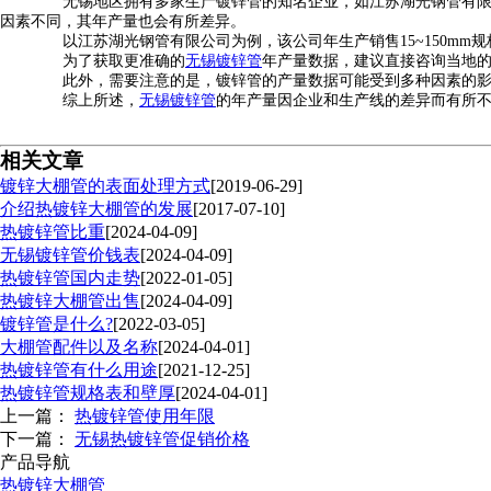
无锡地区拥有多家生产镀锌管的知名企业，如江苏湖光钢管有限公
因素不同，其年产量也会有所差异。
以江苏湖光钢管有限公司为例，该公司年生产销售15~150mm规
为了获取更准确的
无锡镀锌管
年产量数据，建议直接咨询当地
此外，需要注意的是，镀锌管的产量数据可能受到多种因素的影响
综上所述，
无锡镀锌管
的年产量因企业和生产线的差异而有所
相关文章
镀锌大棚管的表面处理方式
[2019-06-29]
介绍热镀锌大棚管的发展
[2017-07-10]
热镀锌管比重
[2024-04-09]
无锡镀锌管价钱表
[2024-04-09]
热镀锌管国内走势
[2022-01-05]
热镀锌大棚管出售
[2024-04-09]
镀锌管是什么?
[2022-03-05]
大棚管配件以及名称
[2024-04-01]
热镀锌管有什么用途
[2021-12-25]
热镀锌管规格表和壁厚
[2024-04-01]
上一篇：
热镀锌管使用年限
下一篇：
无锡热镀锌管促销价格
产品导航
热镀锌大棚管