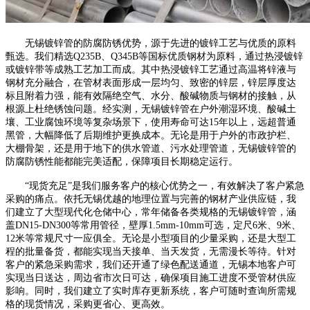
无锡镀锌管的防腐防锈优势，源于先进的镀锌工艺与优质的原料
甄选。我们精选Q235B、Q345B等国标优质钢材为原料，通过热浸镀锌
或镀锌带等成熟工艺加工而成。其中热浸镀锌工艺通过高温将锌液与
钢材充分融合，在管材表面形成一层均匀、致密的锌层，锌层厚度达
标且附着力强，能有效隔绝空气、水分、酸碱物质与钢材的接触，从
根源上杜绝锈蚀问题。经实测，无锡镀锌管在户外潮湿环境、酸碱土
壤、工业腐蚀环境等复杂场景下，使用寿命可达15年以上，远超普通
黑管，大幅降低了后期维护更换成本。无论是用于户外的市政护栏、
大棚骨架，还是用于地下的供水管道、污水处理管道，无锡镀锌管的
防腐防锈性能都能完美适配，保障项目长期稳定运行。
“现货充足”是我们服务客户的核心优势之一，有效解决了客户紧急
采购的痛点。依托无锡优越的地理位置与完善的钢材产业供应链，我
们建立了大型现代化仓储中心，常年储备各类规格的无锡镀锌管，涵
盖DN15-DN300等常用管径，壁厚1.5mm-10mm可选，定尺6米、9米、
12米等常规尺寸一应俱全。无论是小型项目的少量采购，还是大型工
程的批量备货，都能实现当天接单、当天发货，无需漫长等待。针对
客户的紧急采购需求，我们还开通了绿色配送通道，无锡本地客户可
实现当日送达，周边省市次日可达，确保项目施工进度不受管材供应
影响。同时，我们建立了实时库存更新系统，客户可随时查询所需规
格的现货情况，采购更省心、更高效。