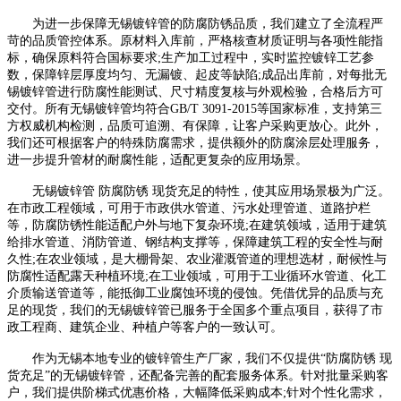
为进一步保障无锡镀锌管的防腐防锈品质，我们建立了全流程严
苛的品质管控体系。原材料入库前，严格核查材质证明与各项性能指
标，确保原料符合国标要求;生产加工过程中，实时监控镀锌工艺参
数，保障锌层厚度均匀、无漏镀、起皮等缺陷;成品出库前，对每批无
锡镀锌管进行防腐性能测试、尺寸精度复核与外观检验，合格后方可
交付。所有无锡镀锌管均符合GB/T 3091-2015等国家标准，支持第三
方权威机构检测，品质可追溯、有保障，让客户采购更放心。此外，
我们还可根据客户的特殊防腐需求，提供额外的防腐涂层处理服务，
进一步提升管材的耐腐性能，适配更复杂的应用场景。
无锡镀锌管 防腐防锈 现货充足的特性，使其应用场景极为广泛。
在市政工程领域，可用于市政供水管道、污水处理管道、道路护栏
等，防腐防锈性能适配户外与地下复杂环境;在建筑领域，适用于建筑
给排水管道、消防管道、钢结构支撑等，保障建筑工程的安全性与耐
久性;在农业领域，是大棚骨架、农业灌溉管道的理想选材，耐候性与
防腐性适配露天种植环境;在工业领域，可用于工业循环水管道、化工
介质输送管道等，能抵御工业腐蚀环境的侵蚀。凭借优异的品质与充
足的现货，我们的无锡镀锌管已服务于全国多个重点项目，获得了市
政工程商、建筑企业、种植户等客户的一致认可。
作为无锡本地专业的镀锌管生产厂家，我们不仅提供“防腐防锈 现
货充足”的无锡镀锌管，还配备完善的配套服务体系。针对批量采购客
户，我们提供阶梯式优惠价格，大幅降低采购成本;针对个性化需求，