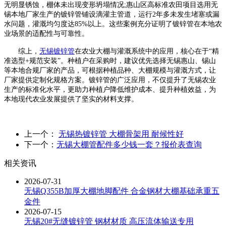
无明显锈蚀，棚体未出现变形坍塌情况;惠山区高标准农田项目选用无
锡本地厂家生产的镀锌管铺设滴灌主管道，运行2年多未发生堵塞或漏
水问题，灌溉均匀度达85%以上。这些案例充分证明了镀锌管在本地农
业场景的适配性与可靠性。
综上，
无锡镀锌管
在农业大棚与灌溉系统中的应用，核心在于“精
准选型+规范安装”。种植户在采购时，建议优先选择无锡惠山、锡山
等本地合规厂家的产品，可根据种植品种、大棚规模与灌溉方式，让
厂家提供定制化规格方案。镀锌管的广泛应用，不仅提升了无锡农业
生产的标准化水平，更助力种植户降低维护成本、提升种植效益，为
本地现代农业发展提供了坚实的材料支撑。
上一个：
无锡热镀锌管 大棚骨架用 耐候性好
下一个：
无锡大棚管配件多少钱一套？报价表查询
相关资讯
2026-07-31
无锡Q355B加厚大棚地脚配件 合金钢材大棚基础承重五
金件
2026-07-15
无锡20#无缝镀锌管 钢材材质 高压流体输送专用