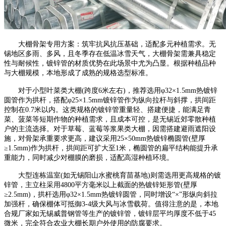
大棚骨架专用方案：筑牢抗风抗压基础，适配多元种植需求。无
锡地区多雨、多风，且冬季存在低温冰雪天气，大棚骨架需兼具稳定
性与耐候性，镀锌管的材质优势在此场景中尤为凸显。根据种植品种
与大棚规模，本地形成了成熟的规格选型标准。
对于小型叶菜类大棚(跨度6米左右)，推荐选用φ32×1.5mm热镀锌
圆管作为拱杆，搭配φ25×1.5mm镀锌管作为纵向拉杆与斜撑，拱间距
控制在0.7米以内。这类规格的镀锌管重量轻、搭建便捷，能满足青
菜、菠菜等短期作物的种植需求，且成本可控，是无锡近郊零散种植
户的主流选择。对于草莓、蓝莓等浆果类大棚，因需搭建避雨遮阳设
施，对骨架承重要求更高，建议采用25×50mm热镀锌椭圆管(壁厚
≥1.5mm)作为拱杆，拱间距可扩大至1米，椭圆管的扁平结构能提升承
重能力，同时减少对棚膜的磨损，适配高湿种植环境。
大型连栋温室(如无锡阳山水蜜桃育苗基地)则需选用更高规格的镀
锌管，主立柱采用4800平方毫米以上截面的热镀锌矩形管(壁厚
≥2.5mm)，拱杆选用φ32×1.5mm热镀锌圆管，同时增设“×”形纵向斜拉
加强杆，确保棚体可抵御3-4级大风与冰雪载荷。值得注意的是，本地
合规厂家如无锡威普钢管等生产的镀锌管，镀锌层平均厚度不低于45
微米，完全符合农业大棚长期户外使用的防腐要求。