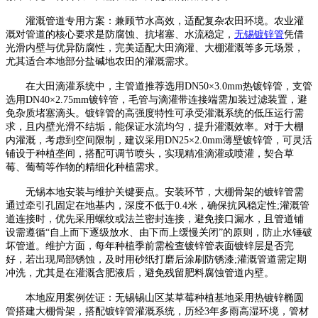
灌溉管道专用方案：兼顾节水高效，适配复杂农田环境。农业灌
溉对管道的核心要求是防腐蚀、抗堵塞、水流稳定，
无锡镀锌管
凭借
光滑内壁与优异防腐性，完美适配大田滴灌、大棚灌溉等多元场景，
尤其适合本地部分盐碱地农田的灌溉需求。
在大田滴灌系统中，主管道推荐选用DN50×3.0mm热镀锌管，支管
选用DN40×2.75mm镀锌管，毛管与滴灌带连接端需加装过滤装置，避
免杂质堵塞滴头。镀锌管的高强度特性可承受灌溉系统的低压运行需
求，且内壁光滑不结垢，能保证水流均匀，提升灌溉效率。对于大棚
内灌溉，考虑到空间限制，建议采用DN25×2.0mm薄壁镀锌管，可灵活
铺设于种植垄间，搭配可调节喷头，实现精准滴灌或喷灌，契合草
莓、葡萄等作物的精细化种植需求。
无锡本地安装与维护关键要点。安装环节，大棚骨架的镀锌管需
通过牵引孔固定在地基内，深度不低于0.4米，确保抗风稳定性;灌溉管
道连接时，优先采用螺纹或法兰密封连接，避免接口漏水，且管道铺
设需遵循“自上而下逐级放水、由下而上缓慢关闭”的原则，防止水锤破
坏管道。维护方面，每年种植季前需检查镀锌管表面镀锌层是否完
好，若出现局部锈蚀，及时用砂纸打磨后涂刷防锈漆;灌溉管道需定期
冲洗，尤其是在灌溉含肥液后，避免残留肥料腐蚀管道内壁。
本地应用案例佐证：无锡锡山区某草莓种植基地采用热镀锌椭圆
管搭建大棚骨架，搭配镀锌管灌溉系统，历经3年多雨高湿环境，管材